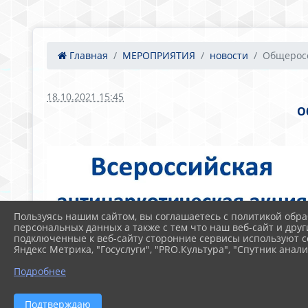
Главная
МЕРОПРИЯТИЯ
новости
Общеросс
18.10.2021 15:45
О
Пользуясь нашим сайтом, вы соглашаетесь с политикой обра
персональных данных а также с тем что наш веб-сайт и друг
подключенные к веб-сайту сторонние сервисы используют co
Яндекс Метрика, "Госуслуги", "PRO.Культура", "Спутник анали
Подробнее
Подтверждаю