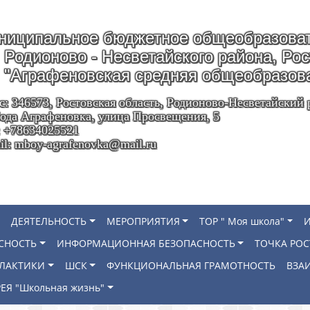
ниципальное бюджетное общеобразоват
Родионово - Несветайского района, Ро
"Аграфеновская средняя общеобразов
с: 346573, Ростовская область, Родионово-Несветайский 
ода Аграфеновка, улица Просвещения, 5
: +78634025521
il: mboy-agrafenovka@mail.ru
ДЕЯТЕЛЬНОСТЬ
МЕРОПРИЯТИЯ
ТОР " Моя школа"
СНОСТЬ
ИНФОРМАЦИОННАЯ БЕЗОПАСНОСТЬ
ТОЧКА РОС
ИЛАКТИКИ
ШСК
ФУНКЦИОНАЛЬНАЯ ГРАМОТНОСТЬ
ВЗА
ЕЯ "Школьная жизнь"