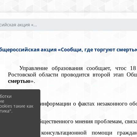
ийская акция «...
бщероссийская акция «Сообщи, где торгуют смерть
Управление образования сообщает, чтос 1
Ростовской области проводится второй этап Об
смертью
».
Цели акции:
ботки
ие
- получение информации о фактах незаконного об
okies такие как
веществ;
тика".
- изучение общественного мнения проблемам, связ
- оказание консультационной помощи гражда