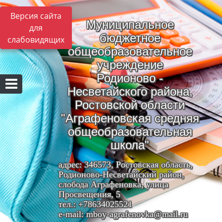
Версия сайта
Муниципальное
для
бюджетное
слабовидящих
общеобразовательное
учреждение
Родионово -
Несветайского района,
Ростовской области
"Аграфеновская средняя
общеобразовательная
школа"
адрес: 346573, Ростовская область,
Родионово-Несветайский район,
слобода Аграфеновка, улица
Просвещения, 5
тел.: +78634025521
e-mail: mboy-agrafenovka@mail.ru