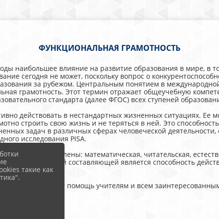
ФУНКЦИОНАЛЬНАЯ ГРАМОТНОСТЬ
ды наибольшее влияние на развитие образования в мире, в то
ние сегодня не может, поскольку вопрос о конкурентоспособнос
разования за рубежом. Центральным понятием в международной
ьная грамотность. Этот термин отражает общеучебную компете
зовательного стандарта (далее ФГОС) всех ступеней образован
ивно действовать в нестандартных жизненных ситуациях. Ее м
мотно строить свою жизнь и не теряться в ней. Это способнос
ненных задач в различных сферах человеческой деятельности
дного исследования PISA.
ботки
грамотности выделены: математическая, читательская, естест
ие
теристикой каждой составляющей является способность дейст
okies такие как
тика".
ь материалы окажут помощь учителям и всем заинтересованн