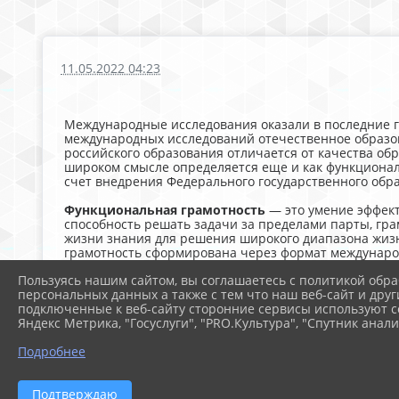
11.05.2022 04:23
Международные исследования оказали в последние го
международных исследований отечественное образова
российского образования отличается от качества об
широком смысле определяется еще и как функционал
счет внедрения Федерального государственного обра
Функциональная грамотность
— это умение эффект
способность решать задачи за пределами парты, гра
жизни знания для решения широкого диапазона жиз
грамотность сформирована через формат междунаро
Пользуясь нашим сайтом, вы соглашаетесь с политикой обра
В качестве основных составляющих функциональной 
персональных данных а также с тем что наш веб-сайт и друг
компетенции и креативное мышление. Главной харак
подключенные к веб-сайту сторонние сервисы используют co
решая при этом разнообразные задачи.
Яндекс Метрика, "Госуслуги", "PRO.Культура", "Спутник анали
Надеемся, что подготовленные и размещенные здес
Подробнее
функциональной грамотности обучающихся.
Подтверждаю