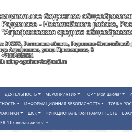
ниципальное бюджетное общеобразоват
Родионово - Несветайского района, Ро
"Аграфеновская средняя общеобразов
с: 346573, Ростовская область, Родионово-Несветайский 
ода Аграфеновка, улица Просвещения, 5
: +78634025521
il: mboy-agrafenovka@mail.ru
ДЕЯТЕЛЬНОСТЬ
МЕРОПРИЯТИЯ
ТОР " Моя школа"
СНОСТЬ
ИНФОРМАЦИОННАЯ БЕЗОПАСНОСТЬ
ТОЧКА РОС
ИЛАКТИКИ
ШСК
ФУНКЦИОНАЛЬНАЯ ГРАМОТНОСТЬ
ВЗА
ЕЯ "Школьная жизнь"