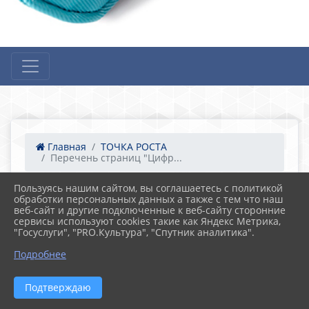
Главная
ТОЧКА РОСТА
Перечень страниц "Цифр...
Пользуясь нашим сайтом, вы соглашаетесь с политикой
21.12.2023 13:07
53
обработки персональных данных а также с тем что наш
Перечень страниц "Цифровой контент " на
веб-сайт и другие подключенные к веб-сайту сторонние
базе педагогических парков " Кванториум"
сервисы используют cookies такие как Яндекс Метрика,
"Госуслуги", "PRO.Культура", "Спутник аналитика".
Подробнее
Подтверждаю