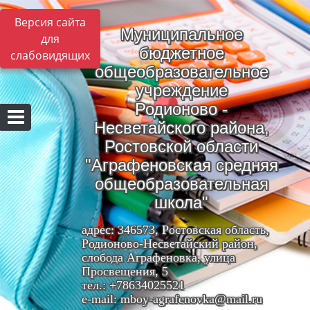
Версия сайта
Муниципальное
для
бюджетное
слабовидящих
общеобразовательное
учреждение
Родионово -
Несветайского района,
Ростовской области
"Аграфеновская средняя
общеобразовательная
школа"
адрес: 346573, Ростовская область,
Родионово-Несветайский район,
слобода Аграфеновка, улица
Просвещения, 5
тел.: +78634025521
e-mail: mboy-agrafenovka@mail.ru