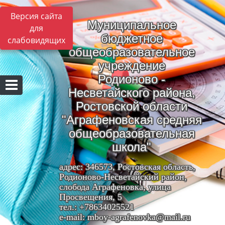
Версия сайта
Муниципальное
для
бюджетное
слабовидящих
общеобразовательное
учреждение
Родионово -
Несветайского района,
Ростовской области
"Аграфеновская средняя
общеобразовательная
школа"
адрес: 346573, Ростовская область,
Родионово-Несветайский район,
слобода Аграфеновка, улица
Просвещения, 5
тел.: +78634025521
e-mail: mboy-agrafenovka@mail.ru