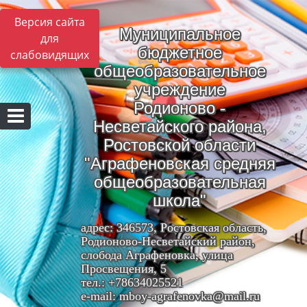
Версия сайта
Муниципальное
для
бюджетное
слабовидящих
общеобразовательное
учреждение
Родионово -
Несветайского района,
Ростовской области
"Аграфеновская средняя
общеобразовательная
школа"
адрес: 346573, Ростовская область,
Родионово-Несветайский район,
слобода Аграфеновка, улица
Просвещения, 5
тел.: +78634025521
e-mail: mboy-agrafenovka@mail.ru