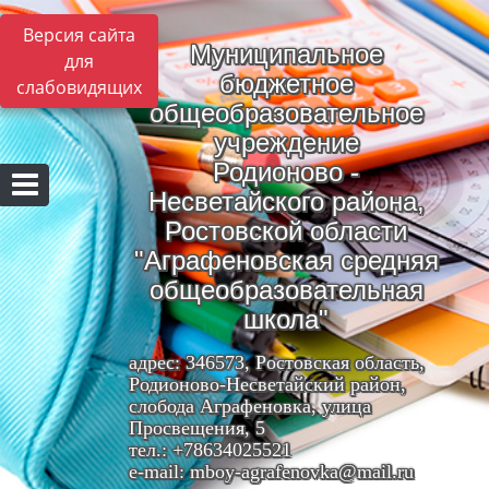
Версия сайта
Муниципальное
для
бюджетное
слабовидящих
общеобразовательное
учреждение
Родионово -
Несветайского района,
Ростовской области
"Аграфеновская средняя
общеобразовательная
школа"
адрес: 346573, Ростовская область,
Родионово-Несветайский район,
слобода Аграфеновка, улица
Просвещения, 5
тел.: +78634025521
e-mail: mboy-agrafenovka@mail.ru