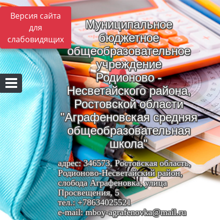
Версия сайта
Муниципальное
для
бюджетное
слабовидящих
общеобразовательное
учреждение
Родионово -
Несветайского района,
Ростовской области
"Аграфеновская средняя
общеобразовательная
школа"
адрес: 346573, Ростовская область,
Родионово-Несветайский район,
слобода Аграфеновка, улица
Просвещения, 5
тел.: +78634025521
e-mail: mboy-agrafenovka@mail.ru