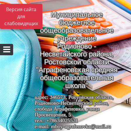
Версия сайта
Муниципальное
для
бюджетное
слабовидящих
общеобразовательное
учреждение
Родионово -
Несветайского района,
Ростовской области
"Аграфеновская средняя
общеобразовательная
школа"
адрес: 346573, Ростовская область,
Родионово-Несветайский район,
слобода Аграфеновка, улица
Просвещения, 5
тел.: +78634025521
e-mail: mboy-agrafenovka@mail.ru