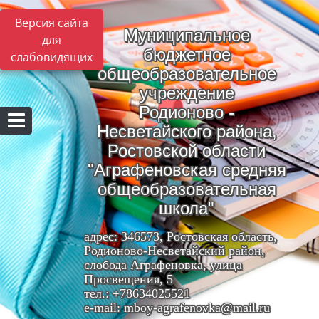
Версия сайта
Муниципальное
для
бюджетное
слабовидящих
общеобразовательное
учреждение
Родионово -
Несветайского района,
Ростовской области
"Аграфеновская средняя
общеобразовательная
школа"
адрес: 346573, Ростовская область,
Родионово-Несветайский район,
слобода Аграфеновка, улица
Просвещения, 5
тел.: +78634025521
e-mail: mboy-agrafenovka@mail.ru