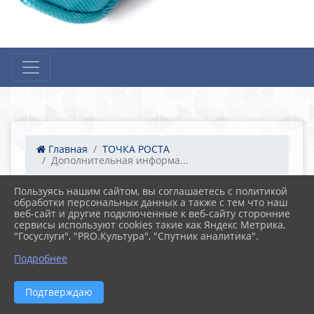
Главная
ТОЧКА РОСТА
Дополнительная информа...
Пользуясь нашим сайтом, вы соглашаетесь с политикой
03.06.2022 07:56
86
обработки персональных данных а также с тем что наш
Дополнительная информация
веб-сайт и другие подключенные к веб-сайту сторонние
( методический материал для
сервисы используют cookies такие как Яндекс Метрика,
педагогических работников)
"Госуслуги", "PRO.Культура", "Спутник аналитика".
Подробнее
Подтверждаю
Реализация образовательных программ
естественно-научной и технологической