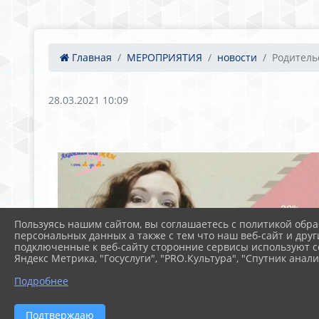
Главная
МЕРОПРИЯТИЯ
новости
Родитель
28.03.2021 10:09
Пользуясь нашим сайтом, вы соглашаетесь с политикой обра
персональных данных а также с тем что наш веб-сайт и друг
подключенные к веб-сайту сторонние сервисы используют co
Яндекс Метрика, "Госуслуги", "PRO.Культура", "Спутник анали
Подробнее
Подтверждаю