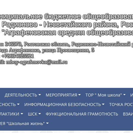
ниципальное бюджетное общеобразоват
Родионово - Несветайского района, Ро
"Аграфеновская средняя общеобразов
с: 346573, Ростовская область, Родионово-Несветайский 
ода Аграфеновка, улица Просвещения, 5
: +78634025521
il: mboy-agrafenovka@mail.ru
ДЕЯТЕЛЬНОСТЬ
МЕРОПРИЯТИЯ
ТОР " Моя школа"
СНОСТЬ
ИНФОРМАЦИОННАЯ БЕЗОПАСНОСТЬ
ТОЧКА РОС
ИЛАКТИКИ
ШСК
ФУНКЦИОНАЛЬНАЯ ГРАМОТНОСТЬ
ВЗА
ЕЯ "Школьная жизнь"