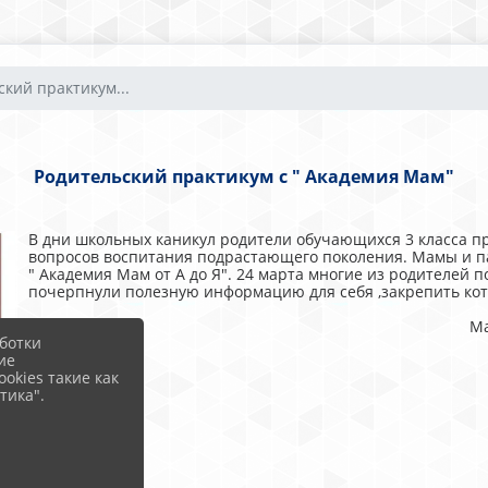
ский практикум...
Родительский практикум с " Академия Мам"
В дни школьных каникул родители обучающихся 3 класса п
вопросов воспитания подрастающего поколения. Мамы и п
" Академия Мам от А до Я". 24 марта многие из родителей 
почерпнули полезную информацию для себя ,закрепить кот
Ма
ботки
ие
okies такие как
тика".