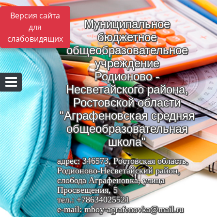
Версия сайта
Муниципальное
для
бюджетное
слабовидящих
общеобразовательное
учреждение
Родионово -
Несветайского района,
Ростовской области
"Аграфеновская средняя
общеобразовательная
школа"
адрес: 346573, Ростовская область,
Родионово-Несветайский район,
слобода Аграфеновка, улица
Просвещения, 5
тел.: +78634025521
e-mail: mboy-agrafenovka@mail.ru