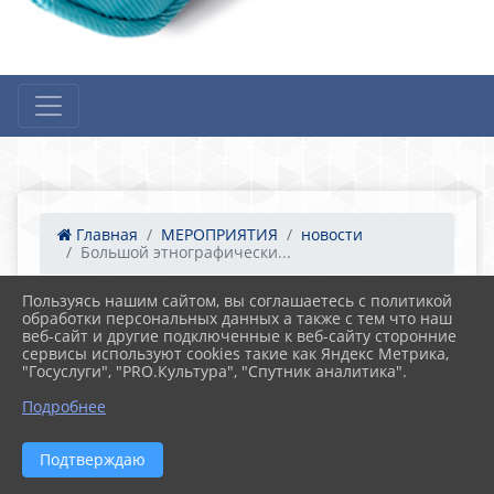
Главная
МЕРОПРИЯТИЯ
новости
Большой этнографически...
Пользуясь нашим сайтом, вы соглашаетесь с политикой
28.01.2021 12:27
28
обработки персональных данных а также с тем что наш
Большой этнографический диктант
веб-сайт и другие подключенные к веб-сайту сторонние
пройдет в Ростовской области
сервисы используют cookies такие как Яндекс Метрика,
"Госуслуги", "PRO.Культура", "Спутник аналитика".
В 2020 году Международная просветительская
Подробнее
акция «Большой этнографический диктант»
состоится в пятый раз. Диктант проводится в
единый период – с 3 по 8 ноября 2020 года. Формат
Подтверждаю
проведения - онлайн.