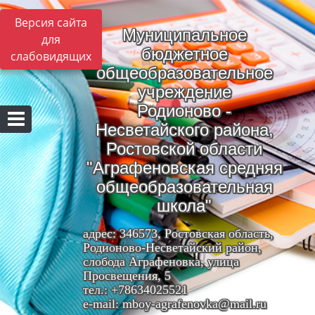
Версия сайта
Муниципальное
для
бюджетное
слабовидящих
общеобразовательное
учреждение
Родионово -
Несветайского района,
Ростовской области
"Аграфеновская средняя
общеобразовательная
школа"
адрес: 346573, Ростовская область,
Родионово-Несветайский район,
слобода Аграфеновка, улица
Просвещения, 5
тел.: +78634025521
e-mail: mboy-agrafenovka@mail.ru