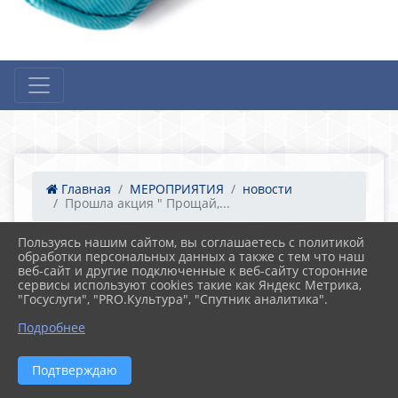
Главная
МЕРОПРИЯТИЯ
новости
Прошла акция " Прощай,...
Пользуясь нашим сайтом, вы соглашаетесь с политикой
обработки персональных данных а также с тем что наш
26.05.2026 06:58
14
веб-сайт и другие подключенные к веб-сайту сторонние
Прошла акция " Прощай,школа!"
сервисы используют cookies такие как Яндекс Метрика,
"Госуслуги", "PRO.Культура", "Спутник аналитика".
Подробнее
Подтверждаю