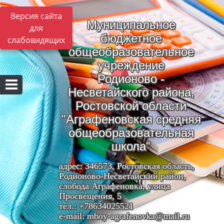
Версия сайта
Муниципальное
для
бюджетное
слабовидящих
общеобразовательное
учреждение
Родионово -
Несветайского района,
Ростовской области
"Аграфеновская средняя
общеобразовательная
школа"
адрес: 346573, Ростовская область,
Родионово-Несветайский район,
слобода Аграфеновка, улица
Просвещения, 5
тел.: +78634025521
e-mail: mboy-agrafenovka@mail.ru