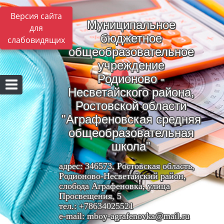
Версия сайта
Муниципальное
для
бюджетное
слабовидящих
общеобразовательное
учреждение
Родионово -
Несветайского района,
Ростовской области
"Аграфеновская средняя
общеобразовательная
школа"
адрес: 346573, Ростовская область,
Родионово-Несветайский район,
слобода Аграфеновка, улица
Просвещения, 5
тел.: +78634025521
e-mail: mboy-agrafenovka@mail.ru