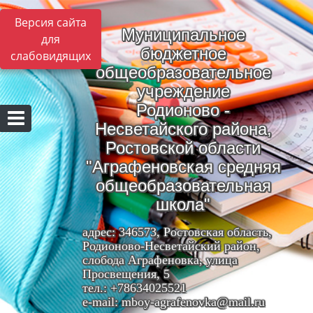
Версия сайта
Муниципальное
для
бюджетное
слабовидящих
общеобразовательное
учреждение
Родионово -
Несветайского района,
Ростовской области
"Аграфеновская средняя
общеобразовательная
школа"
адрес: 346573, Ростовская область,
Родионово-Несветайский район,
слобода Аграфеновка, улица
Просвещения, 5
тел.: +78634025521
e-mail: mboy-agrafenovka@mail.ru