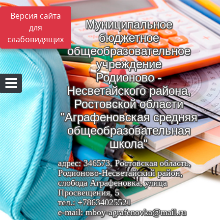
Версия сайта
Муниципальное
для
бюджетное
слабовидящих
общеобразовательное
учреждение
Родионово -
Несветайского района,
Ростовской области
"Аграфеновская средняя
общеобразовательная
школа"
адрес: 346573, Ростовская область,
Родионово-Несветайский район,
слобода Аграфеновка, улица
Просвещения, 5
тел.: +78634025521
e-mail: mboy-agrafenovka@mail.ru