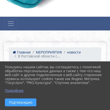
Главная
МЕРОПРИЯТИЯ
новости
В Ростовской области с...
Пользуясь нашим сайтом, вы соглашаетесь с политикой
обработки персональных данных а также с тем что наш
05.02.2025 14:50
веб-сайт и другие подключенные к веб-сайту сторонние
В Ростовской области состоится единый
сервисы используют cookies такие как Яндекс Метрика,
прием ветеранов и участников СВО.
"Госуслуги", "PRO.Культура", "Спутник аналитика".
Подробнее
Подтверждаю