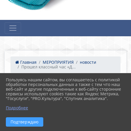
Главная
МЕРОПРИЯТИЯ
новости
Прошел классный час «Д...
Пользуясь нашим сайтом, вы соглашаетесь с политикой
обработки персональных данных а также с тем что наш
09.12.2024 12:35
15
веб-сайт и другие подключенные к веб-сайту сторонние
Прошел классный час «День Героев
сервисы используют cookies такие как Яндекс Метрика,
Отечества»
"Госуслуги", "PRO.Культура", "Спутник аналитика".
Подробнее
Подтверждаю