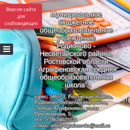
Версия сайта
Муниципальное
для
бюджетное
слабовидящих
общеобразовательное
учреждение
Родионово -
Несветайского района,
Ростовской области
"Аграфеновская средняя
общеобразовательная
школа"
адрес: 346573, Ростовская область,
Родионово-Несветайский район,
слобода Аграфеновка, улица
Просвещения, 5
тел.: +78634025521
e-mail: mboy-agrafenovka@mail.ru