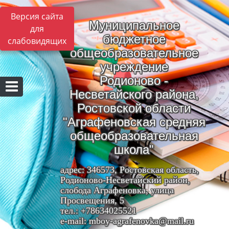
Версия сайта
Муниципальное
для
бюджетное
слабовидящих
общеобразовательное
учреждение
Родионово -
Несветайского района,
Ростовской области
"Аграфеновская средняя
общеобразовательная
школа"
адрес: 346573, Ростовская область,
Родионово-Несветайский район,
слобода Аграфеновка, улица
Просвещения, 5
тел.: +78634025521
e-mail: mboy-agrafenovka@mail.ru