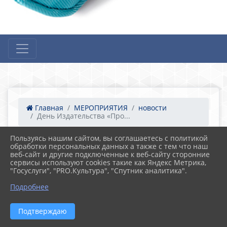
Главная
МЕРОПРИЯТИЯ
новости
День Издательства «Про...
Пользуясь нашим сайтом, вы соглашаетесь с политикой
обработки персональных данных а также с тем что наш
06.11.2024 17:56
28
веб-сайт и другие подключенные к веб-сайту сторонние
День Издательства «Просвещение» в
сервисы используют cookies такие как Яндекс Метрика,
Ростовской области
"Госуслуги", "PRO.Культура", "Спутник аналитика".
Подробнее
Подтверждаю