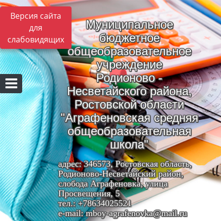
Версия сайта
Муниципальное
для
бюджетное
слабовидящих
общеобразовательное
учреждение
Родионово -
Несветайского района,
Ростовской области
"Аграфеновская средняя
общеобразовательная
школа"
адрес: 346573, Ростовская область,
Родионово-Несветайский район,
слобода Аграфеновка, улица
Просвещения, 5
тел.: +78634025521
e-mail: mboy-agrafenovka@mail.ru