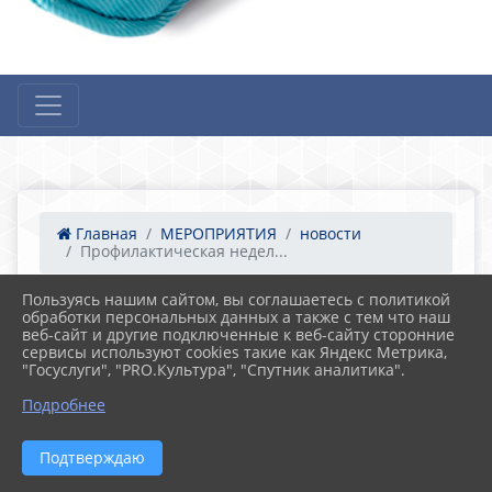
Главная
МЕРОПРИЯТИЯ
новости
Профилактическая недел...
Пользуясь нашим сайтом, вы соглашаетесь с политикой
обработки персональных данных а также с тем что наш
17.09.2024 15:56
19
веб-сайт и другие подключенные к веб-сайту сторонние
Профилактическая неделя по снижению
сервисы используют cookies такие как Яндекс Метрика,
детского дорожно-транспортного
"Госуслуги", "PRO.Культура", "Спутник аналитика".
травматизма
Подробнее
Подтверждаю