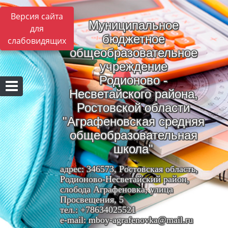
Версия сайта
Муниципальное
для
бюджетное
слабовидящих
общеобразовательное
учреждение
Родионово -
Несветайского района,
Ростовской области
"Аграфеновская средняя
общеобразовательная
школа"
адрес: 346573, Ростовская область,
Родионово-Несветайский район,
слобода Аграфеновка, улица
Просвещения, 5
тел.: +78634025521
e-mail: mboy-agrafenovka@mail.ru