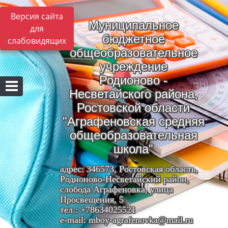
Версия сайта
Муниципальное
для
бюджетное
слабовидящих
общеобразовательное
учреждение
Родионово -
Несветайского района,
Ростовской области
"Аграфеновская средняя
общеобразовательная
школа"
адрес: 346573, Ростовская область,
Родионово-Несветайский район,
слобода Аграфеновка, улица
Просвещения, 5
тел.: +78634025521
e-mail: mboy-agrafenovka@mail.ru