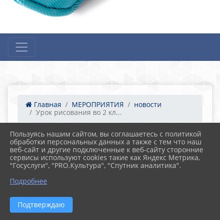
Главная
МЕРОПРИЯТИЯ
новости
Урок рисования во 2 кл...
Пользуясь нашим сайтом, вы соглашаетесь с политикой
обработки персональных данных а также с тем что наш
16.02.2024 08:33
веб-сайт и другие подключенные к веб-сайту сторонние
Урок рисования во 2 классе.
сервисы используют cookies такие как Яндекс Метрика,
"Госуслуги", "PRO.Культура", "Спутник аналитика".
Подробнее
Подтверждаю