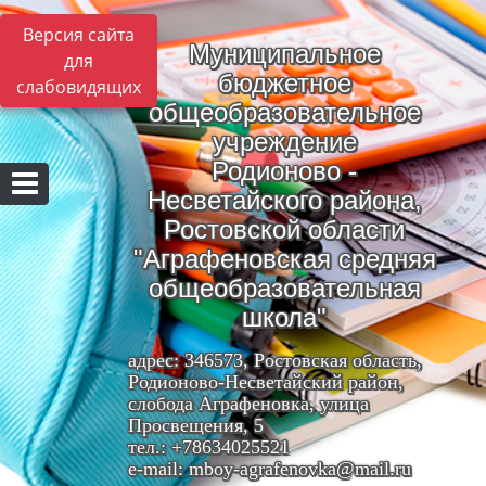
Версия сайта
Муниципальное
для
бюджетное
слабовидящих
общеобразовательное
учреждение
Родионово -
Несветайского района,
Ростовской области
"Аграфеновская средняя
общеобразовательная
школа"
адрес: 346573, Ростовская область,
Родионово-Несветайский район,
слобода Аграфеновка, улица
Просвещения, 5
тел.: +78634025521
e-mail: mboy-agrafenovka@mail.ru