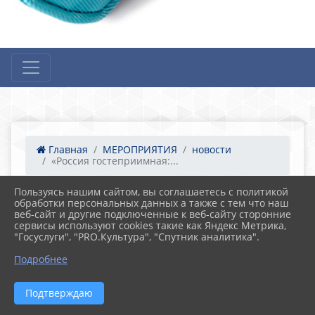
Главная
МЕРОПРИЯТИЯ
новости
«Россия гостеприимная:...
Пользуясь нашим сайтом, вы соглашаетесь с политикой
обработки персональных данных а также с тем что наш
01.02.2024 12:15
19
веб-сайт и другие подключенные к веб-сайту сторонние
«Россия гостеприимная: узнаю о
сервисы используют cookies такие как Яндекс Метрика,
профессиях на благо общества».
"Госуслуги", "PRO.Культура", "Спутник аналитика".
Подробнее
Подтверждаю