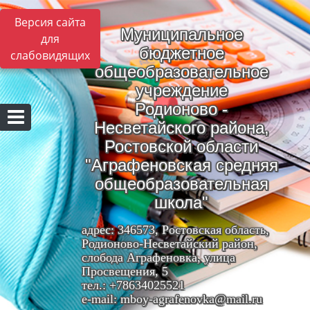
Версия сайта
Муниципальное
для
бюджетное
слабовидящих
общеобразовательное
учреждение
Родионово -
Несветайского района,
Ростовской области
"Аграфеновская средняя
общеобразовательная
школа"
адрес: 346573, Ростовская область,
Родионово-Несветайский район,
слобода Аграфеновка, улица
Просвещения, 5
тел.: +78634025521
e-mail: mboy-agrafenovka@mail.ru