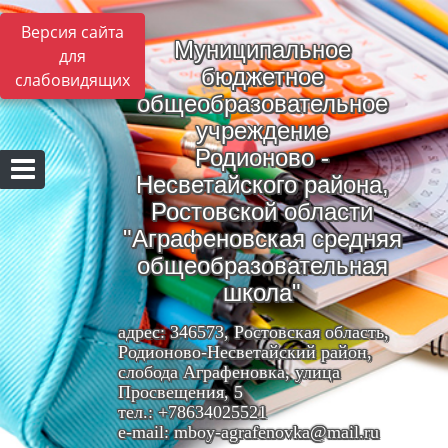
Версия сайта
Муниципальное
для
бюджетное
слабовидящих
общеобразовательное
учреждение
Родионово -
Несветайского района,
Ростовской области
"Аграфеновская средняя
общеобразовательная
школа"
адрес: 346573, Ростовская область,
Родионово-Несветайский район,
слобода Аграфеновка, улица
Просвещения, 5
тел.: +78634025521
e-mail: mboy-agrafenovka@mail.ru