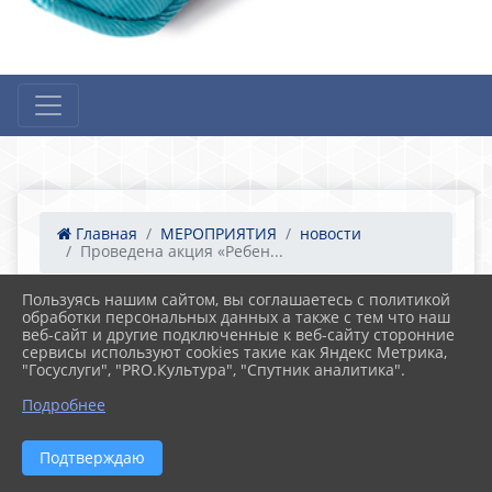
Главная
МЕРОПРИЯТИЯ
новости
Проведена акция «Ребен...
Пользуясь нашим сайтом, вы соглашаетесь с политикой
обработки персональных данных а также с тем что наш
10.11.2023 14:38
35
веб-сайт и другие подключенные к веб-сайту сторонние
Проведена акция «Ребенок-Безопасный
сервисы используют cookies такие как Яндекс Метрика,
пассажир»
"Госуслуги", "PRO.Культура", "Спутник аналитика".
Подробнее
Подтверждаю