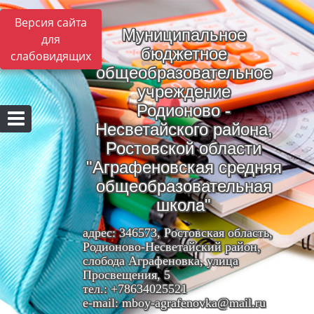
Версия сайта
Муниципальное
для
бюджетное
слабовидящих
общеобразовательное
учреждение
Родионово -
Несветайского района,
Ростовской области
"Аграфеновская средняя
общеобразовательная
школа"
адрес: 346573, Ростовская область,
Родионово-Несветайский район,
слобода Аграфеновка, улица
Просвещения, 5
тел.: +78634025521
e-mail: mboy-agrafenovka@mail.ru