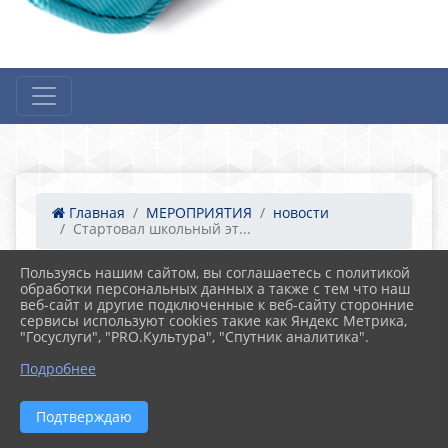
Главная
МЕРОПРИЯТИЯ
новости
Стартовал школьный эт...
Пользуясь нашим сайтом, вы соглашаетесь с политикой
обработки персональных данных а также с тем что наш
21.09.2023 13:24
21
веб-сайт и другие подключенные к веб-сайту сторонние
Стартовал школьный этап Всероссийской
сервисы используют cookies такие как Яндекс Метрика,
олимпиады школьников по
"Госуслуги", "PRO.Культура", "Спутник аналитика".
общеобразовательным предметам.
Подробнее
Подтверждаю