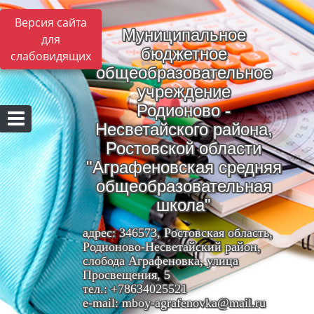
Версия сайта
Муниципальное
для
бюджетное
слабовидящих
общеобразовательное
учреждение
Родионово -
Несветайского района,
Ростовской области
"Аграфеновская средняя
общеобразовательная
школа"
адрес: 346573, Ростовская область,
Родионово-Несветайский район,
слобода Аграфеновка, улица
Просвещения, 5
тел.: +78634025521
e-mail: mboy-agrafenovka@mail.ru