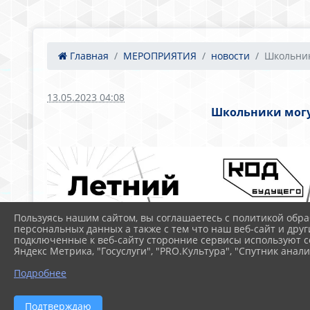
Главная
МЕРОПРИЯТИЯ
новости
Школьник
13.05.2023 04:08
Школьники могу
Пользуясь нашим сайтом, вы соглашаетесь с политикой обра
персональных данных а также с тем что наш веб-сайт и друг
подключенные к веб-сайту сторонние сервисы используют co
Яндекс Метрика, "Госуслуги", "PRO.Культура", "Спутник анали
Подробнее
Подтверждаю