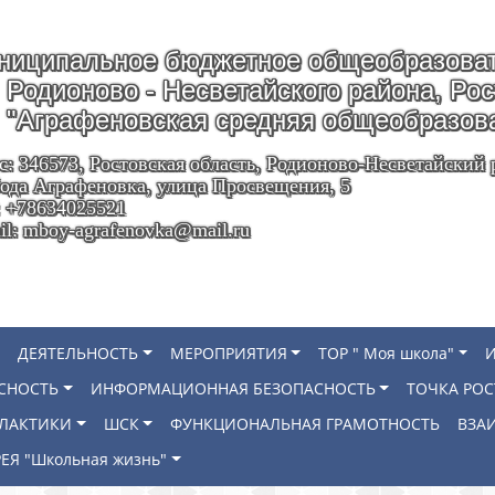
ниципальное бюджетное общеобразоват
Родионово - Несветайского района, Ро
"Аграфеновская средняя общеобразов
с: 346573, Ростовская область, Родионово-Несветайский 
ода Аграфеновка, улица Просвещения, 5
: +78634025521
il: mboy-agrafenovka@mail.ru
ДЕЯТЕЛЬНОСТЬ
МЕРОПРИЯТИЯ
ТОР " Моя школа"
СНОСТЬ
ИНФОРМАЦИОННАЯ БЕЗОПАСНОСТЬ
ТОЧКА РОС
ИЛАКТИКИ
ШСК
ФУНКЦИОНАЛЬНАЯ ГРАМОТНОСТЬ
ВЗА
ЕЯ "Школьная жизнь"