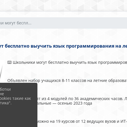
и могут беспл...
т бесплатно выучить язык программирования на ле
⌨️ Школьники могут бесплатно выучить язык программиров
Объявлен набор учащихся 8-11 классов на летние образов
ботки
ие
okies такие как
🔹 Курсы состоят из 4 модулей по 36 академических часов.
тика".
2-3 модуля, остальные — осенью 2023 года
🔹 Записаться можно на 19 курсов от 12 ведущих вузов и И