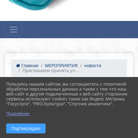
Главная
МЕРОПРИЯТИЯ
новости
Приглашаем принять уч...
Пользуясь нашим сайтом, вы соглашаетесь с политикой
обработки персональных данных а также с тем что наш
25.04.2023 17:09
14
веб-сайт и другие подключенные к веб-сайту сторонние
Приглашаем принять участие во
сервисы используют cookies такие как Яндекс Метрика,
Всероссийском родительском собрании
"Госуслуги", "PRO.Культура", "Спутник аналитика".
«Обеспечение безопасности детей при
перевозке в транспортных средствах»
Подробнее
Подтверждаю