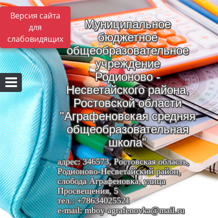
Версия сайта
Муниципальное
для
бюджетное
слабовидящих
общеобразовательное
учреждение
Родионово -
Несветайского района,
Ростовской области
"Аграфеновская средняя
общеобразовательная
школа"
адрес: 346573, Ростовская область,
Родионово-Несветайский район,
слобода Аграфеновка, улица
Просвещения, 5
тел.: +78634025521
e-mail: mboy-agrafenovka@mail.ru