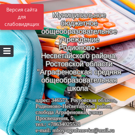
Версия сайта
Муниципальное
для
бюджетное
слабовидящих
общеобразовательное
учреждение
Родионово -
Несветайского района,
Ростовской области
"Аграфеновская средняя
общеобразовательная
школа"
адрес: 346573, Ростовская область,
Родионово-Несветайский район,
слобода Аграфеновка, улица
Просвещения, 5
тел.: +78634025521
e-mail: mboy-agrafenovka@mail.ru