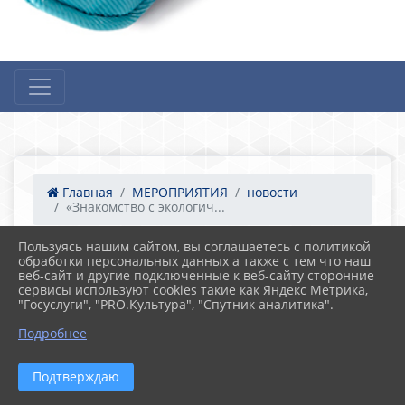
Главная
МЕРОПРИЯТИЯ
новости
«Знакомство с экологич...
Пользуясь нашим сайтом, вы соглашаетесь с политикой
обработки персональных данных а также с тем что наш
24.04.2023 10:27
17
веб-сайт и другие подключенные к веб-сайту сторонние
«Знакомство с экологическими героями»-
сервисы используют cookies такие как Яндекс Метрика,
экологический урок.
"Госуслуги", "PRO.Культура", "Спутник аналитика".
Подробнее
Подтверждаю