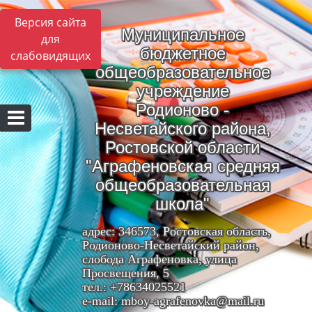
Версия сайта
Муниципальное
для
бюджетное
слабовидящих
общеобразовательное
учреждение
Родионово -
Несветайского района,
Ростовской области
"Аграфеновская средняя
общеобразовательная
школа"
адрес: 346573, Ростовская область,
Родионово-Несветайский район,
слобода Аграфеновка, улица
Просвещения, 5
тел.: +78634025521
e-mail: mboy-agrafenovka@mail.ru