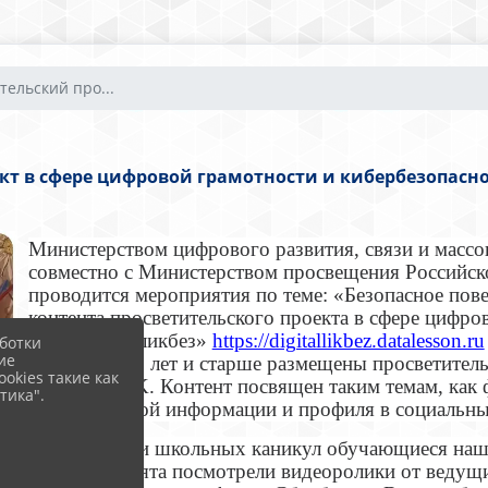
тельский про...
кт в сфере цифровой грамотности и кибербезопас
Министерством цифрового развития, связи и масс
совместно с Министерством просвещения Российс
проводится мероприятия по теме: «Безопасное пов
контента просветительского проекта в сфере цифро
«Цифровой ликбез»
https://digitallikbez.datalesson.ru
ботки
ие
возрасте от 6 лет и старше размещены просветитель
okies такие как
компании VK. Контент посвящен таким темам, как
тика".
защита личной информации и профиля в социальных 
В первые дни школьных каникул обучающиеся наше
проекте. Ребята посмотрели видеоролики от веду