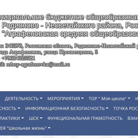
ниципальное бюджетное общеобразоват
Родионово - Несветайского района, Ро
"Аграфеновская средняя общеобразов
с: 346573, Ростовская область, Родионово-Несветайский 
ода Аграфеновка, улица Просвещения, 5
: +78634025521
il: mboy-agrafenovka@mail.ru
ДЕЯТЕЛЬНОСТЬ
МЕРОПРИЯТИЯ
ТОР " Моя школа"
СНОСТЬ
ИНФОРМАЦИОННАЯ БЕЗОПАСНОСТЬ
ТОЧКА РОС
ИЛАКТИКИ
ШСК
ФУНКЦИОНАЛЬНАЯ ГРАМОТНОСТЬ
ВЗА
ЕЯ "Школьная жизнь"