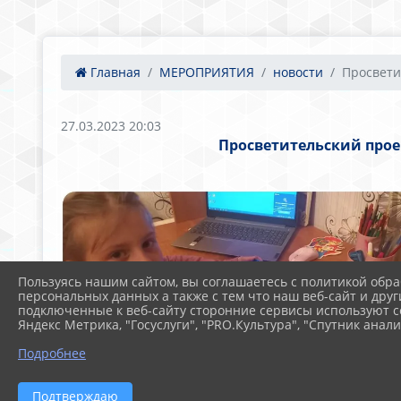
Главная
МЕРОПРИЯТИЯ
новости
Просвети
27.03.2023 20:03
Просветительский прое
Пользуясь нашим сайтом, вы соглашаетесь с политикой обра
персональных данных а также с тем что наш веб-сайт и друг
подключенные к веб-сайту сторонние сервисы используют co
Яндекс Метрика, "Госуслуги", "PRO.Культура", "Спутник анали
Подробнее
Подтверждаю