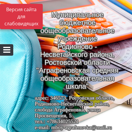
Версия сайта
Муниципальное
для
бюджетное
слабовидящих
общеобразовательное
учреждение
Родионово -
Несветайского района,
Ростовской области
"Аграфеновская средняя
общеобразовательная
школа"
адрес: 346573, Ростовская область,
Родионово-Несветайский район,
слобода Аграфеновка, улица
Просвещения, 5
тел.: +78634025521
e-mail: mboy-agrafenovka@mail.ru