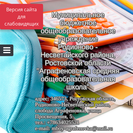
Версия сайта
Муниципальное
для
бюджетное
слабовидящих
общеобразовательное
учреждение
Родионово -
Несветайского района,
Ростовской области
"Аграфеновская средняя
общеобразовательная
школа"
адрес: 346573, Ростовская область,
Родионово-Несветайский район,
слобода Аграфеновка, улица
Просвещения, 5
тел.: +78634025521
e-mail: mboy-agrafenovka@mail.ru