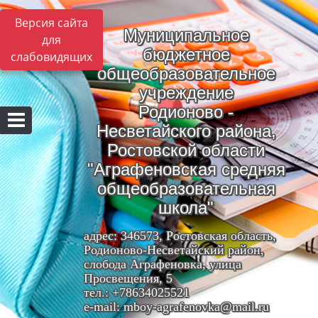
Версия сайта
Муниципальное
для
бюджетное
слабовидящих
общеобразовательное
учреждение
Родионово -
Несветайского района,
Ростовской области
"Аграфеновская средняя
общеобразовательная
школа"
адрес: 346573, Ростовская область,
Родионово-Несветайский район,
слобода Аграфеновка, улица
Просвещения, 5
тел.: +78634025521
e-mail: mboy-agrafenovka@mail.ru