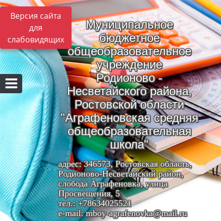
Версия сайта
Муниципальное
для
бюджетное
слабовидящих
общеобразовательное
учреждение
Родионово -
Несветайского района,
Ростовской области
"Аграфеновская средняя
общеобразовательная
школа"
адрес: 346573, Ростовская область,
Родионово-Несветайский район,
слобода Аграфеновка, улица
Просвещения, 5
тел.: +78634025521
e-mail: mboy-agrafenovka@mail.ru