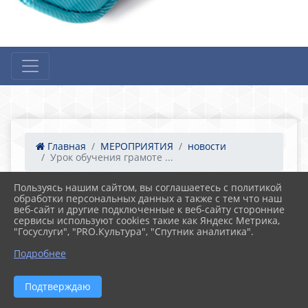
Главная
МЕРОПРИЯТИЯ
новости
Урок обучения грамоте ...
Пользуясь нашим сайтом, вы соглашаетесь с политикой
обработки персональных данных а также с тем что наш
17.10.2022 13:38
15
веб-сайт и другие подключенные к веб-сайту сторонние
Урок обучения грамоте «Звуки [р], [р],
сервисы используют cookies такие как Яндекс Метрика,
строчная буква р»
"Госуслуги", "PRO.Культура", "Спутник аналитика".
Подробнее
Подтверждаю