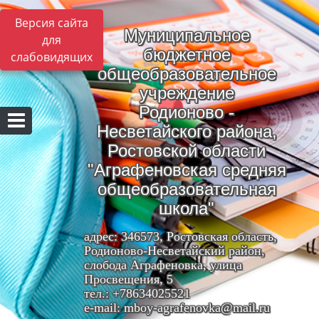
Версия сайта
Муниципальное
для
бюджетное
слабовидящих
общеобразовательное
учреждение
Родионово -
Несветайского района,
Ростовской области
"Аграфеновская средняя
общеобразовательная
школа"
адрес: 346573, Ростовская область,
Родионово-Несветайский район,
слобода Аграфеновка, улица
Просвещения, 5
тел.: +78634025521
e-mail: mboy-agrafenovka@mail.ru