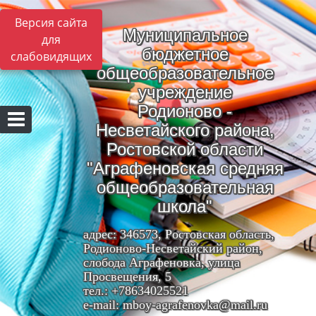
Версия сайта
Муниципальное
для
бюджетное
слабовидящих
общеобразовательное
учреждение
Родионово -
Несветайского района,
Ростовской области
"Аграфеновская средняя
общеобразовательная
школа"
адрес: 346573, Ростовская область,
Родионово-Несветайский район,
слобода Аграфеновка, улица
Просвещения, 5
тел.: +78634025521
e-mail: mboy-agrafenovka@mail.ru