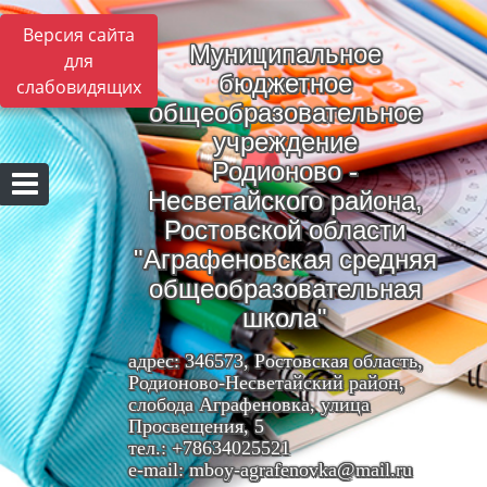
Версия сайта
Муниципальное
для
бюджетное
слабовидящих
общеобразовательное
учреждение
Родионово -
Несветайского района,
Ростовской области
"Аграфеновская средняя
общеобразовательная
школа"
адрес: 346573, Ростовская область,
Родионово-Несветайский район,
слобода Аграфеновка, улица
Просвещения, 5
тел.: +78634025521
e-mail: mboy-agrafenovka@mail.ru