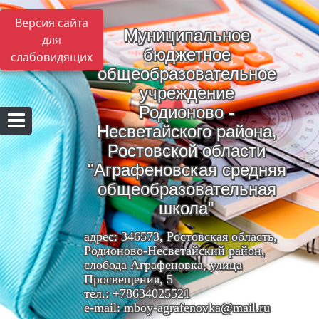
Версия сайта
Муниципальное
для
бюджетное
слабовидящих
общеобразовательное
учреждение
Родионово -
Несветайского района,
Ростовской области
"Аграфеновская средняя
общеобразовательная
школа"
адрес: 346573, Ростовская область,
Родионово-Несветайский район,
слобода Аграфеновка, улица
Просвещения, 5
тел.: +78634025521
e-mail: mboy-agrafenovka@mail.ru