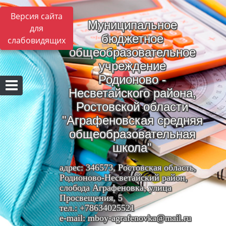
Версия сайта
Муниципальное
для
бюджетное
слабовидящих
общеобразовательное
учреждение
Родионово -
Несветайского района,
Ростовской области
"Аграфеновская средняя
общеобразовательная
школа"
адрес: 346573, Ростовская область,
Родионово-Несветайский район,
слобода Аграфеновка, улица
Просвещения, 5
тел.: +78634025521
e-mail: mboy-agrafenovka@mail.ru