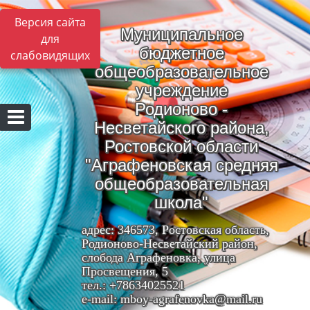
Версия сайта
Муниципальное
для
бюджетное
слабовидящих
общеобразовательное
учреждение
Родионово -
Несветайского района,
Ростовской области
"Аграфеновская средняя
общеобразовательная
школа"
адрес: 346573, Ростовская область,
Родионово-Несветайский район,
слобода Аграфеновка, улица
Просвещения, 5
тел.: +78634025521
e-mail: mboy-agrafenovka@mail.ru