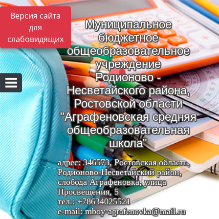
Версия сайта
Муниципальное
для
бюджетное
слабовидящих
общеобразовательное
учреждение
Родионово -
Несветайского района,
Ростовской области
"Аграфеновская средняя
общеобразовательная
школа"
адрес: 346573, Ростовская область,
Родионово-Несветайский район,
слобода Аграфеновка, улица
Просвещения, 5
тел.: +78634025521
e-mail: mboy-agrafenovka@mail.ru