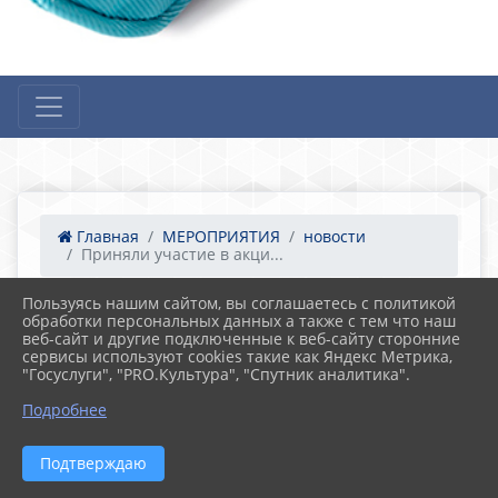
Главная
МЕРОПРИЯТИЯ
новости
Приняли участие в акци...
Пользуясь нашим сайтом, вы соглашаетесь с политикой
обработки персональных данных а также с тем что наш
05.12.2024 16:24
19
веб-сайт и другие подключенные к веб-сайту сторонние
Приняли участие в акции «В новый день с
сервисы используют cookies такие как Яндекс Метрика,
новым добрым делом».
"Госуслуги", "PRO.Культура", "Спутник аналитика".
Подробнее
Подтверждаю