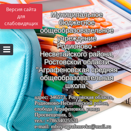
Версия сайта
Муниципальное
для
бюджетное
слабовидящих
общеобразовательное
учреждение
Родионово -
Несветайского района,
Ростовской области
"Аграфеновская средняя
общеобразовательная
школа"
адрес: 346573, Ростовская область,
Родионово-Несветайский район,
слобода Аграфеновка, улица
Просвещения, 5
тел.: +78634025521
e-mail: mboy-agrafenovka@mail.ru