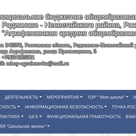
ниципальное бюджетное общеобразоват
Родионово - Несветайского района, Ро
"Аграфеновская средняя общеобразов
с: 346573, Ростовская область, Родионово-Несветайский 
ода Аграфеновка, улица Просвещения, 5
: +78634025521
il: mboy-agrafenovka@mail.ru
ДЕЯТЕЛЬНОСТЬ
МЕРОПРИЯТИЯ
ТОР " Моя школа"
СНОСТЬ
ИНФОРМАЦИОННАЯ БЕЗОПАСНОСТЬ
ТОЧКА РОС
ИЛАКТИКИ
ШСК
ФУНКЦИОНАЛЬНАЯ ГРАМОТНОСТЬ
ВЗА
ЕЯ "Школьная жизнь"