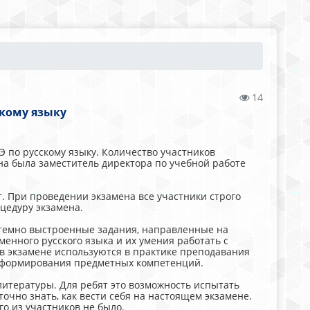
14
скому языку
Э по русскому языку. Количество участников
на была заместитель директора по учебной работе
т. При проведении экзамена все участники строго
цедуру экзамена.
стемно выстроенные задания, направленные на
енного русского языка и их умения работать с
в экзамене используются в практике преподавания
ой формирования предметных компетенций.
 литературы. Для ребят это возможность испытать
точно знать, как вести себя на настоящем экзамене.
о из участников не было.