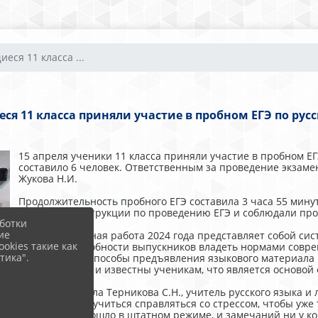
еся 11 класса ...
я 11 класса приняли участие в пробном ЕГЭ по рус
15 апреля ученики 11 класса приняли участие в пробном ЕГ
составило 6 человек. Ответственным за проведение экзаме
Жукова Н.И.
Продолжительность пробного ЕГЭ составила 3 часа 55 мину
следовали инструкции по проведению ЕГЭ и соблюдали про
ботки
ие
Экзаменационная работа 2024 года представляет собой си
okies такие как
проверку способности выпускников владеть нормами соврем
тика".
текстами. Все способы предъявления языкового материала 
русского языка и известны ученикам, что является основ
Экзамен провела Терникова С.Н., учитель русского языка и
свои силы и научиться справляться со стрессом, чтобы уже 
Испытание прошло в штатном режиме, и замечаний ни у ког