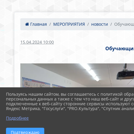
Главная
МЕРОПРИЯТИЯ
новости
Обучающи
15.04.2024 10:00
Обучающиес
Пользуясь нашим сайтом, вы соглашаетесь с политикой обра
персональных данных а также с тем что наш веб-сайт и друг
подключенные к веб-сайту сторонние сервисы используют co
Яндекс Метрика, "Госуслуги", "PRO.Культура", "Спутник анали
Подробнее
Подтверждаю