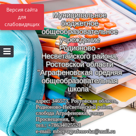
Версия сайта
Муниципальное
для
бюджетное
слабовидящих
общеобразовательное
учреждение
Родионово -
Несветайского района,
Ростовской области
"Аграфеновская средняя
общеобразовательная
школа"
адрес: 346573, Ростовская область,
Родионово-Несветайский район,
слобода Аграфеновка, улица
Просвещения, 5
тел.: +78634025521
e-mail: mboy-agrafenovka@mail.ru