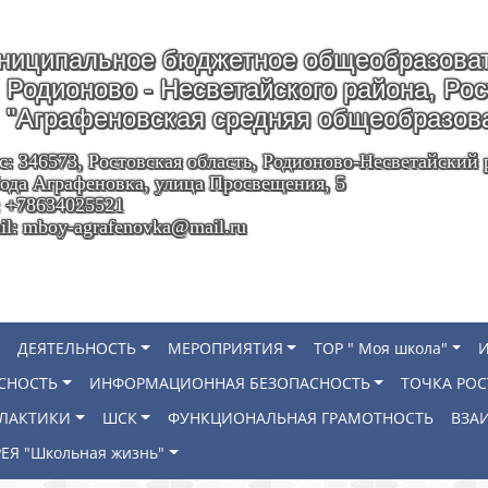
ниципальное бюджетное общеобразоват
Родионово - Несветайского района, Ро
"Аграфеновская средняя общеобразов
с: 346573, Ростовская область, Родионово-Несветайский 
ода Аграфеновка, улица Просвещения, 5
: +78634025521
il: mboy-agrafenovka@mail.ru
ДЕЯТЕЛЬНОСТЬ
МЕРОПРИЯТИЯ
ТОР " Моя школа"
СНОСТЬ
ИНФОРМАЦИОННАЯ БЕЗОПАСНОСТЬ
ТОЧКА РОС
ИЛАКТИКИ
ШСК
ФУНКЦИОНАЛЬНАЯ ГРАМОТНОСТЬ
ВЗА
ЕЯ "Школьная жизнь"