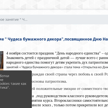
е занятие " Ч...
ие " Чудеса бумажного декора",посвященное Дню На
4 ноября состоится праздник "День народного единства" – о
Знакомить детей с праздничной датой — лучше всего с ранн
народного единства помогут детям укрепить дух патриотизм
занятий « Чудеса бумажного декора» стала тема «Открытка ко Д
-Воспитывать граждан своей страны через любовь к своей Р
ботки
ие
-Формировать основы патриотизма.
okies такие как
тика".
-Вызвать у детей положительные эмоции от совместного тво
Ребята 2 класса ,под руководством классного руководителя
сегодняшнем занятии курса. Второклассники самостоятель
открытки, составили эскиз , только потом прикрепили все д