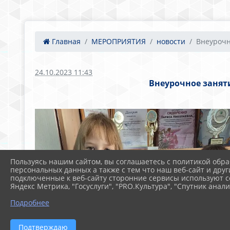
Главная
МЕРОПРИЯТИЯ
новости
Внеурочно
24.10.2023 11:43
Внеурочное занят
Пользуясь нашим сайтом, вы соглашаетесь с политикой обра
персональных данных а также с тем что наш веб-сайт и друг
подключенные к веб-сайту сторонние сервисы используют co
Яндекс Метрика, "Госуслуги", "PRO.Культура", "Спутник анали
Подробнее
Подтверждаю