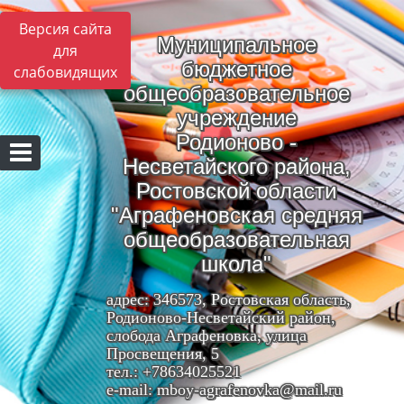
Версия сайта
Муниципальное
для
бюджетное
слабовидящих
общеобразовательное
учреждение
Родионово -
Несветайского района,
Ростовской области
"Аграфеновская средняя
общеобразовательная
школа"
адрес: 346573, Ростовская область,
Родионово-Несветайский район,
слобода Аграфеновка, улица
Просвещения, 5
тел.: +78634025521
e-mail: mboy-agrafenovka@mail.ru